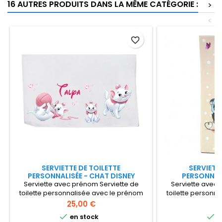
16 AUTRES PRODUITS DANS LA MÊME CATÉGORIE :
>
<
favorite_border
SERVIETTE DE TOILETTE
SERVIETT
PERSONNALISÉE - CHAT DISNEY
PERSONNAL
Serviette avec prénom Serviette de
Serviette avec 
toilette personnalisée avec le prénom
toilette personn
de la petite fille et l'adorable chatte
de la petite fille
Prix
Pr
25,00 €
1
Marie des Aristochats. Serviette blanche
naissance ou an


en stock
e
en microfibre au recto et en éponge au
50