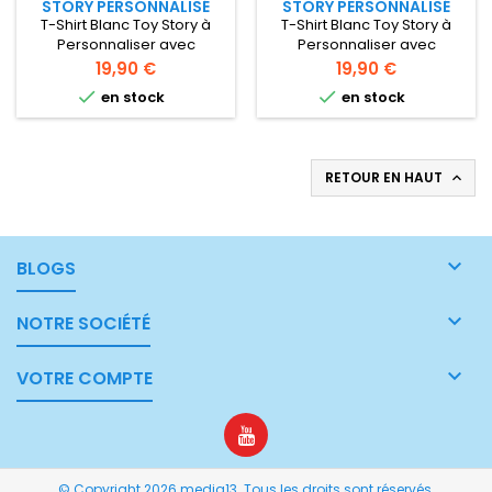
STORY PERSONNALISÉ
STORY PERSONNALISÉ
T-Shirt Blanc Toy Story à
T-Shirt Blanc Toy Story à
Personnaliser avec
Personnaliser avec
prénom T-shirt Blanc avec
prénom T-shirt Blanc avec
Prix
Prix
19,90 €
19,90 €
dessin Toy Story a
dessin Toy Story a


en stock
en stock
personnaliser avec le
personnaliser avec le
prénom de votre enfant
prénom de votre enfant
RETOUR EN HAUT


BLOGS

NOTRE SOCIÉTÉ

VOTRE COMPTE
© Copyright 2026 media13. Tous les droits sont réservés.