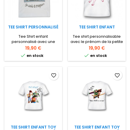
TEE SHIRT PERSONNALISÉ
TEE SHIRT ENFANT
Tee Shirt enfant
Tee shirt personnalisable
personnalisé avec une
avec le prénom de la petite
photo, dessin ou texte T-
fille motif licorne avec
Prix
Prix
19,90 €
19,90 €
shirt pour enfant dès 2 ans
papillons


en stock
en stock
favorite_border
favorite_border
TEE SHIRT ENFANT TOY
TEE SHIRT ENFANT TOY