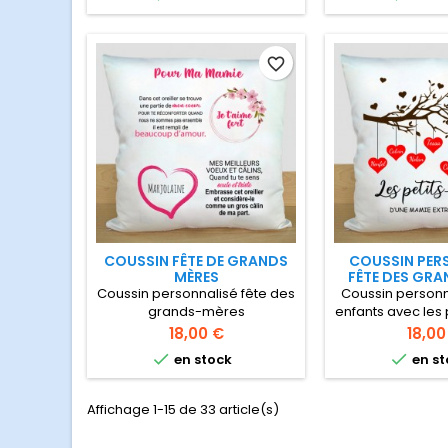
personnaliser et un savon
parfumé idéale pour la peau
douce de votre mamie .
Serviette de grande qualité
favorite_border
pur coton 400gr/m2 très
douce et absorbante, un joli
cadeau pour la fête des
grands-mères
COUSSIN FÊTE DE GRANDS
COUSSIN PER
MÈRES
FÊTE DES GRA
Coussin personnalisé fête des
Coussin personna
grands-mères
enfants avec le
dessin couronne de fleurs et
petits enfants. I
Prix
Prix
18,00 €
18,00
le prénom du ou des petits
pour la fête d


en stock
en st
enfants Adorable coussin
mère
entre une mamie et ses petits
enfants avec des mots
Affichage 1-15 de 33 article(s)
tendres et affectueux