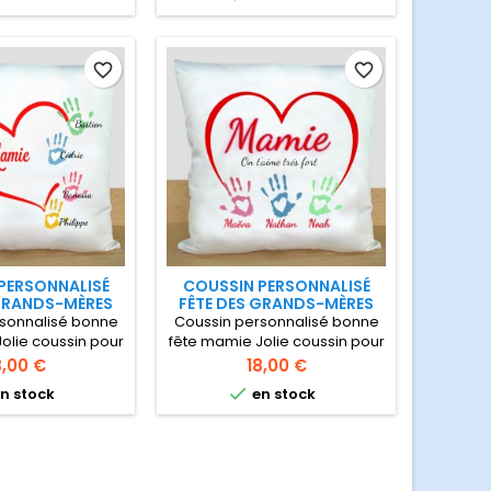
des grand-mères
favorite_border
favorite_border
PERSONNALISÉ
COUSSIN PERSONNALISÉ
 GRANDS-MÈRES
FÊTE DES GRANDS-MÈRES
sonnalisé bonne
Coussin personnalisé bonne
olie coussin pour
fête mamie Jolie coussin pour
sonnaliser avec
mamie à personnaliser avec
ix
Prix
8,00 €
18,00 €
 et prénoms des
empreintes et prénoms des

n stock
en stock
ts Dimension 40 x
petits-enfants Dimension 40 x
e déhoussable et
40 cm Housse déhoussable et
 en machine
lavable en machine