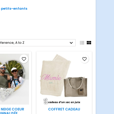
 petits-enfants



ference, A to Z
favorite_border
favorite_border
 NEIGE COEUR
COFFRET CADEAU
ONNALISÉE