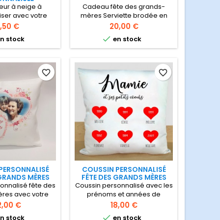
ur à neige à
Cadeau fête des grands-
iser avec votre
mères Serviette brodée en
 original à offrir
couleur nature , fauve ou vert
rix
Prix
,50 €
20,00 €
versaire, Noël ou
foncé à personnaliser +

n stock
en stock
autre fête
cadeau d'un sac en jute .
Serviette de grande qualité
pur coton 400gr/m2 très
douce et absorbante, un joli
favorite_border
favorite_border
cadeau pour la fête des
grands-mères
PERSONNALISÉ
COUSSIN PERSONNALISÉ
 GRANDS MÈRES
FÊTE DES GRANDS MÈRES
onnalisé fête des
Coussin personnalisé avec les
res avec votre
prénoms et années de
sin en lin blanc
naissance des petits enfants
ix
Prix
2,00 €
18,00 €
meture zippée
Idée de cadeau pour la fête

n stock
en stock