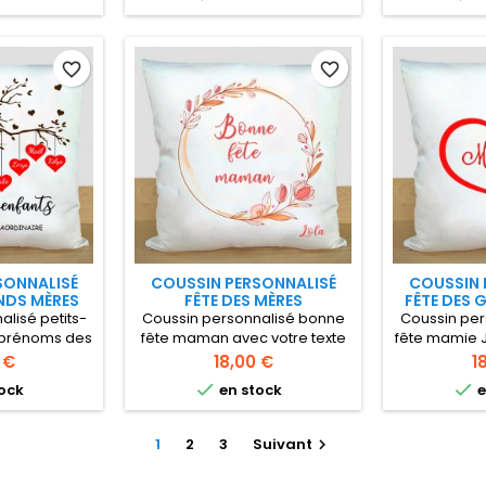
enfants Coussin carré satiné
40x40cm
favorite_border
favorite_border
SONNALISÉ
COUSSIN PERSONNALISÉ
COUSSIN 
NDS MÈRES
FÊTE DES MÈRES
FÊTE DES
lisé petits-
Coussin personnalisé bonne
Coussin per
s prénoms des
fête maman avec votre texte
fête mamie J
dée de cadeau
mamie à per
Prix
Pr
 €
18,00 €
1
es grands-
empreintes


ock
en stock
e
s
petits-enfan
40 cm Houss
lavable
1
2
3
Suivant
