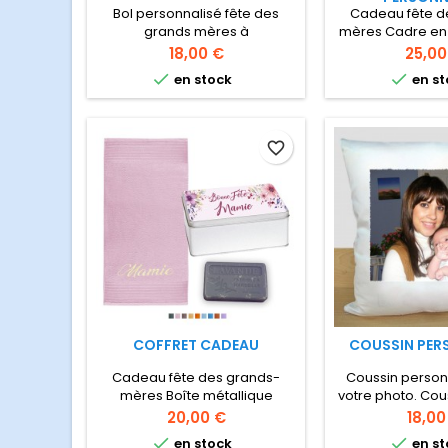
Bol personnalisé fête des
Cadeau fête d
grands mères à
mères Cadre en b
personnaliser avec le prénom
personnalisée 
Prix
Prix
18,00 €
25,00
des petits enfants.
photo sur socle 


en stock
en st
avec "mamie"
découpé au laser
phot
favorite_border
COFFRET CADEAU
COUSSIN PER
Cadeau fête des grands-
Coussin person
mères Boîte métallique
votre photo. Cou
comprenant une petite
satin dého
Prix
Prix
20,00 €
18,00
serviette brodée à


en stock
en st