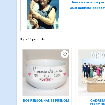
idées de cadeaux per
Quel bonheur de rece
Il y a 33 produits.
favorite_border
BOL PERSONNALISÉ PRÉNOM
CADRE M
PERSONN