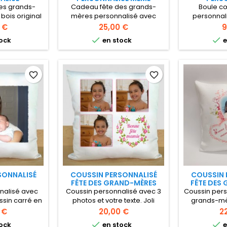
es grands-
Cadeau fête des grands-
Boule cœ
ois original
mères personnalisé avec
personnal
avec votre
votre photo cadre original
photo Cadeau
Prix
P
 €
25,00 €
9
en bois Cadre
avec le mot Mémé au dessus
pour un anni


ock
en stock
e
 au dessus
découpé au laser intégré à la
tout 
 intégré à la
photo
o
favorite_border
favorite_border
SONNALISÉ
COUSSIN PERSONNALISÉ
COUSSIN 
FÊTE DES GRAND-MÈRES
FÊTE DES
nalisé avec
Coussin personnalisé avec 3
Coussin pers
ssin carré en
photos et votre texte. Joli
grands-mè
ussable
cadeau pour votre mamie
photo. Cous
Prix
Pr
 €
20,00 €
2
avec les photos de ses petits-
avec fer


ock
en stock
e