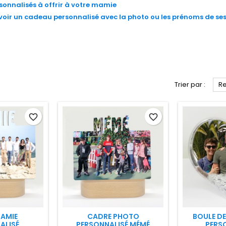
sonnalisés à offrir à votre mamie
voir un cadeau personnalisé avec la photo ou les prénoms de ses
Trier par :
Re
favorite_border
favorite_border
AMIE
CADRE PHOTO
BOULE DE
ALISÉ
PERSONNALISÉ MÉMÉ
PERS