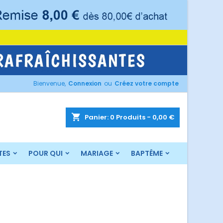
×
×
×
×
Bienvenue,
Connexion
ou
Créez votre compte
)
n
s
shopping_cart
Panier:
0
Produits - 0,00 €
TES
POUR QUI
MARIAGE
BAPTÊME