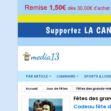
M
(
C
C
add_circle_outline
((
Vo
No
d'e
PAR ARTICLE
LUMINAIRE
SPORTS & LOIS
Accueil
Jour de fêtes
Fêtes des grands-mè
Fêtes des gra
Cadeau fête 