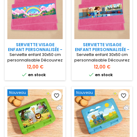
SERVIETTE VISAGE
SERVIETTE VISAGE
ENFANT PERSONNALISÉE -
ENFANT PERSONNALISÉE -
ARC-EN-CIEL
COULEUR ROSE
Serviette enfant 30x50 cm
Serviette enfant 30x50 cm
personnalisable Découvrez
personnalisable Découvrez
notre serviette
notre serviette
Prix
Prix
12,00 €
12,00 €
personnalisable 30x50 cm,
personnalisable 30x50 cm,


en stock
en stock
idéale pour l'école et les
idéale pour l'école et les
activités périscolaires.
activités périscolaires.
Serviette parfaite pour
Serviette parfaite pour
Nouveau
Nouveau
accompagner votre fillette
accompagner votre fillette
favorite_border
favorite_border
au quotidien ! Serviette en
au quotidien ! Serviette en
éponge 400gr
éponge 400gr