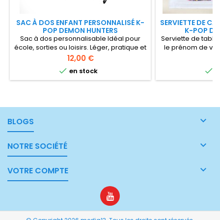
SAC À DOS ENFANT PERSONNALISÉ K-
SERVIETTE DE CA
POP DEMON HUNTERS
K-POP DE
Sac à dos personnalisable Idéal pour
Serviette de tabl
école, sorties ou loisirs. Léger, pratique et
le prénom de votr
original avec les héroïnes dû moment.
Demon Hunters.
Prix
Pr
12,00 €
8
Sac à dos en polyester blanc réglable et
idéale pour la 


en stock
e
ajustable personnalisé avec le prénom
pratique et origina
de votre enfant . dimensions 31x26x12 cm
en microfibre poly
vite lavé

BLOGS

NOTRE SOCIÉTÉ

VOTRE COMPTE