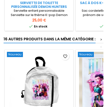
SERVIETTE DE TOILETTE
SAC À DOS K-P
PERSONNALISÉE DEMON HUNTERS
Serviette enfant personnalisable
Sac cordelette 
Serviette sur le thème K-pop Demon
prénom de votr
Hunters Serviette de toilette à
cordon idéal pour
Prix
Pr
25,00 €
1
personnaliser avec le prénom de votre
sorties sco


En stock
e
fille Serviette de bain dimensions : 70x140
cm
16 AUTRES PRODUITS DANS LA MÊME CATÉGORIE :
>
<
Nouveau
Nouveau
favorite_border