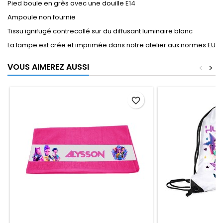
Pied boule en grès avec une douille E14
Ampoule non fournie
Tissu ignifugé contrecollé sur du diffusant luminaire blanc
La lampe est crée et imprimée dans notre atelier aux normes EU
VOUS AIMEREZ AUSSI
<
>
favorite_border