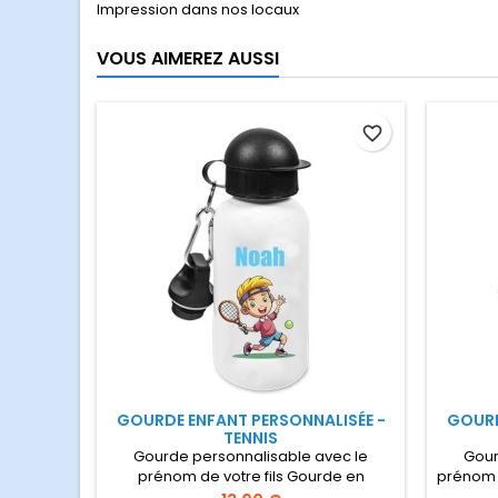
Impression dans nos locaux
VOUS AIMEREZ AUSSI
favorite_border
GOURDE ENFANT PERSONNALISÉE -
GOURD
TENNIS
Gourde personnalisable avec le
Gour
prénom de votre fils Gourde en
prénom d
aluminium 50 cl, idéale pour les
toutes 