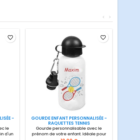
<
>
favorite_border
favorite_border
ISÉE -
GOURDE ENFANT PERSONNALISÉE -
RAQUETTES TENNIS
ec le
Gourde personnalisable avec le
in d'un
prénom de votre enfant. Idéale pour
en inox
l'école ou au tennis Gourde isotherme