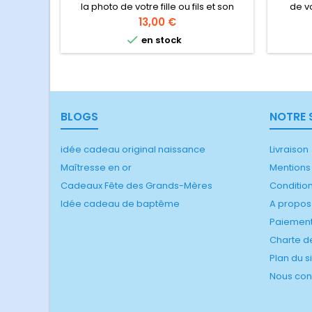
la photo de votre fille ou fils et son
de v
prénom. Vous pouvez personnaliser la
cheva
Prix
13,00 €
gourde avec le dessin animé préféré
idéale p

en stock
de votre enfant, un sportif, artiste...
Gourde idéale pour l'école, le sport et
les activités extra scolaires Gourde 50cl
BLOGS
NOTRE 
idée cadeau original naissance
Livraison
Maîtresse en or
Mentions
Cadeaux Fête des Grands-Mères
Conditio
Idée cadeau de baptême
A propos
Paiement
Charte de
Plan du s
Nous con