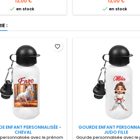
Prix
Prix
13,00 €
13,00 €
uminium blanche 50 cl, idéale
50 cl, idéale pour les activités 


en stock
en stock
 cours de tennis et les tournois
de votre enfant Pratique aussi à
avec sa gourde personnal
E :
favorite_border
E ENFANT PERSONNALISÉE -
GOURDE ENFANT PERSONNAL
CHEVAL
JUDO FILLE
personnalisée avec le prénom
Gourde personnalisée avec le