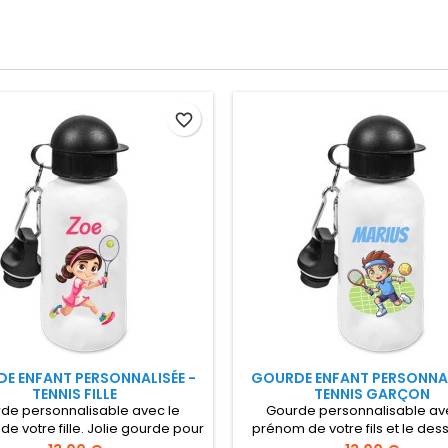
favorite_border
E ENFANT PERSONNALISÉE -
GOURDE ENFANT PERSONNAL
TENNIS FILLE
TENNIS GARÇON
de personnalisable avec le
Gourde personnalisable av
e votre fille. Jolie gourde pour
prénom de votre fils et le dess
les petites tenniswomen Gourde
tennisman Gourde isotherme 