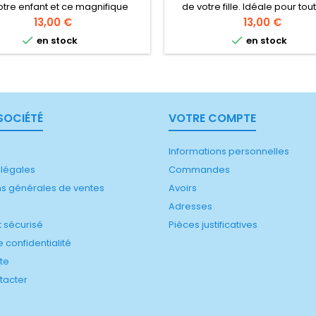
otre enfant et ce magnifique
de votre fille. Idéale pour tou
l blanc Gourde en onox 50 cl,
petites judokas ou karatékas
Prix
Prix
13,00 €
13,00 €
our les activités sportives ou à
isotherme en inox 50 cl. Parfai


en stock
en stock
l'école
les entraînements ou compét
son sport préféré
SOCIÉTÉ
VOTRE COMPTE
Informations personnelles
 légales
Commandes
ns générales de ventes
Avoirs
Adresses
 sécurisé
Pièces justificatives
 confidentialité
ite
tacter