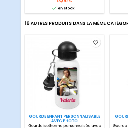
Prix
13,00 €
activités sportives de votre enfant
en al

en stock
pour les
16 AUTRES PRODUITS DANS LA MÊME CATÉGORI
favorite_border
GOURDE ENFANT PERSONNALISABLE
GOURD
AVEC PHOTO
Gourde isotherme personnalisée avec
Gourde 