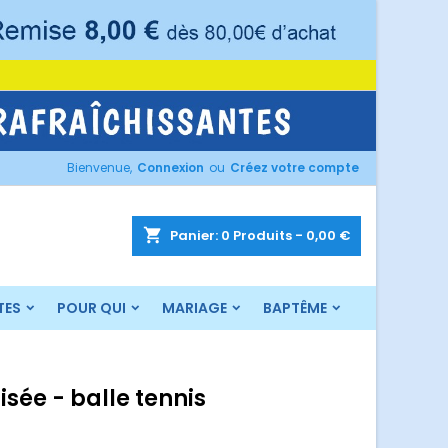
×
×
×
Bienvenue,
Connexion
ou
Créez votre compte
n
s
shopping_cart
Panier:
0
Produits - 0,00 €
TES
POUR QUI
MARIAGE
BAPTÊME
sée - balle tennis