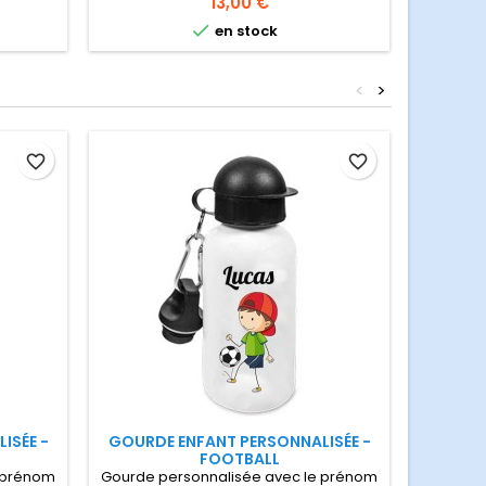
Prix
13,00 €
sportives
en inox 50 cl

en stock
 l'école
isée
<
>
favorite_border
favorite_border
ISÉE -
GOURDE ENFANT PERSONNALISÉE -
GOURDE
FOOTBALL
 prénom
Gourde personnalisée avec le prénom
Gourd