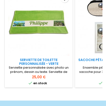
SERVIETTE DE TOILETTE
SACOCHE PÉTAN
PERSONNALISÉE - VERTE
Serviette personnalisée avec photo un
Ensemble péta
prénom, dessin ou texte. Serviette de
sacoche pour 3 
douche 70x140 cm couleur vert pomme
chamoisine assor
Prix
Pr
25,00 €
2
en éponge de grande qualité et un
tous les joueurs 


en stock
e
bandeau blanc en polyester
ensemble
personnalisable