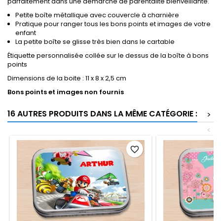
parfaitement dans une démarche de parentalité bienveillante.
Petite boîte métallique avec couvercle à charnière
Pratique pour ranger tous les bons points et images de votre
enfant
La petite boîte se glisse très bien dans le cartable
Étiquette personnalisée collée sur le dessus de la boîte à bons
points
Dimensions de la boite : 11 x 8 x 2,5 cm
Bons points et images non fournis
16 AUTRES PRODUITS DANS LA MÊME CATÉGORIE :
>
<
favorite_border