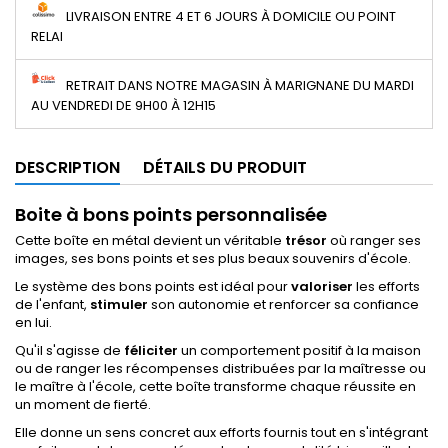
LIVRAISON ENTRE 4 ET 6 JOURS À DOMICILE OU POINT
RELAI
RETRAIT DANS NOTRE MAGASIN À MARIGNANE DU MARDI
AU VENDREDI DE 9H00 À 12H15
DESCRIPTION
DÉTAILS DU PRODUIT
Boite à bons points personnalisée
Cette boîte en métal devient un véritable
trésor
où ranger ses
images, ses bons points et ses plus beaux souvenirs d'école.
Le système des bons points est idéal pour
valoriser
les efforts
de l'enfant,
stimuler
son autonomie et renforcer sa confiance
en lui.
Qu'il s'agisse de
féliciter
un comportement positif à la maison
ou de ranger les récompenses distribuées par la maîtresse ou
le maître à l'école, cette boîte transforme chaque réussite en
un moment de fierté.
Elle donne un sens concret aux efforts fournis tout en s'intégrant