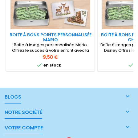
BOITE À BONS POINTS PERSONNALISÉE
BOITE À BONS P
MARIO
CHAT
Boîte à images personnalisée Mario
Boîte à images pe
Offrez le succès à votre enfant avec la
Disney Offrez le 
boîte à bons points ! Vous cherchez un
avec la boîte à
Prix
Pr
9,50 €
9
moyen amusant et efficace de motiver
cherchez un moye


en stock
e
votre enfant et de l'aider à développer
de motiver votre 
de bonnes habitudes à la maison ? Ne
développer de b
cherchez plus ! La boîte à bons points est
maison ? Ne cherc
l'outil parfait pour transformer le
bons points est
quotidien en une aventure pleine de
transformer le quo
réussites....
ple

BLOGS

NOTRE SOCIÉTÉ

VOTRE COMPTE