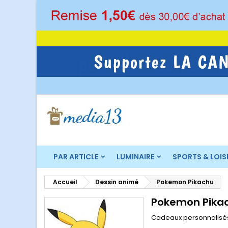
M
(
C
C
add_circle_outline
((
Vo
No
d'e
PAR ARTICLE
LUMINAIRE
SPORTS & LOIS
Accueil
Dessin animé
Pokemon Pikachu
Pokemon Pika
Cadeaux personnalis