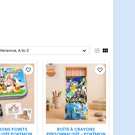



ference, A to Z
favorite_border
favorite_border
 BONS POINTS
BOÎTE À CRAYONS
LISÉE POKEMON
PERSONNALISÉE - POKÉMON