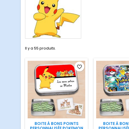
Il y a 55 produits.
favorite_border
BOITE À BONS POINTS
BOITE À BON
PERSONNALISÉE POKEMON
PERSONNALISÉ