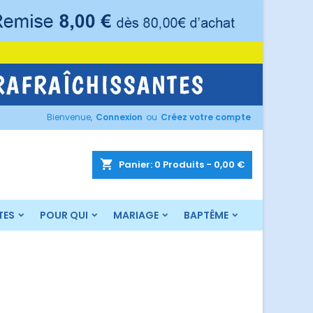
×
×
×
×
Bienvenue,
Connexion
ou
Créez votre compte
)
n
s
shopping_cart
Panier:
0
Produits - 0,00 €
TES
POUR QUI
MARIAGE
BAPTÊME