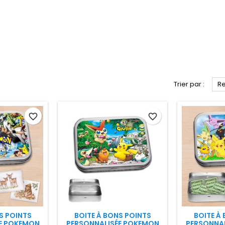
Trier par :
Re
favorite_border
favorite_border
S POINTS
BOITE À BONS POINTS
BOITE À
E POKEMON
PERSONNALISÉE POKEMON
PERSONNA