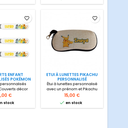
ée, pas de doute,
votre choix Veuillez écrire le
ienne. Boîte en
prénom ci-dessous
gide Dimensions :
13 x h 6,5 cm
favorite_border
favorite_border
RTS ENFANT
ETUI À LUNETTES PIKACHU
LISÉS POKÉMON
PERSONNALISÉ
personnalisés
Étui à lunettes personnalisé
ouverts décor
avec un prénom et Pikachu
sonnalisés avec
Étui à lunettes souple et
ix
Prix
2,00 €
15,00 €
de votre enfant
doublure néoprène pour

n stock
en stock
protéger les lunettes.
Fermeture zippée