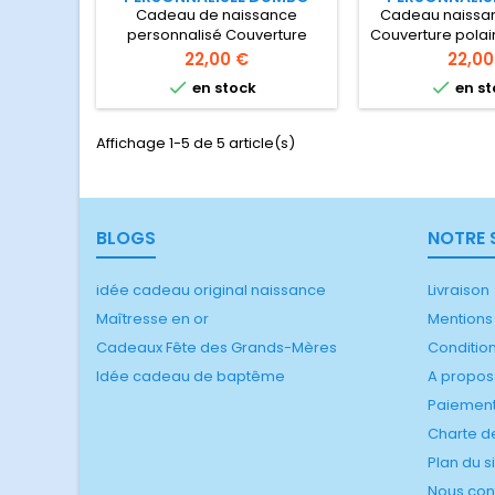
Cadeau de naissance
Cadeau naissa
personnalisé Couverture
Couverture polai
polaire imprimée avec
imprimée avec l
Prix
Prix
22,00 €
22,00
l'inoubliable Dumbo et
Dumbo et le pr


en stock
en st
personnalisable avec le
75x100
prénom du bébé Dimensions :
75x100 cm
Affichage 1-5 de 5 article(s)
BLOGS
NOTRE 
idée cadeau original naissance
Livraison
Maîtresse en or
Mentions
Cadeaux Fête des Grands-Mères
Conditio
Idée cadeau de baptême
A propos
Paiement
Charte de
Plan du s
Nous con