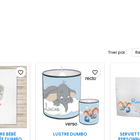
Trier par :
Re
favorite_border
favorite_border
E BÉBÉ
LUSTRE DUMBO
SERVIETT
ÉE DUMBO
PERSONN