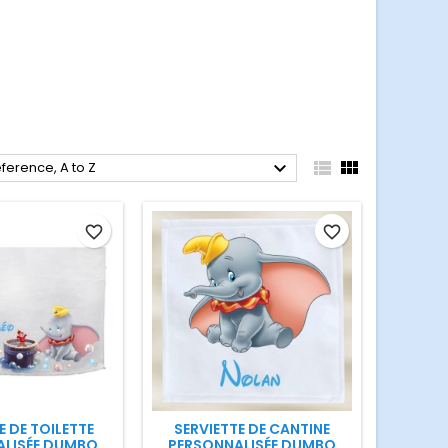



ference, A to Z
favorite_border
favorite_border
E DE TOILETTE
SERVIETTE DE CANTINE
ALISÉE DUMBO
PERSONNALISÉE DUMBO