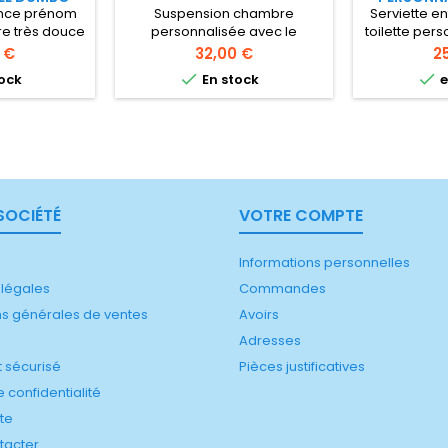
nce prénom
Suspension chambre
Serviette en
re très douce
personnalisée avec le
toilette per
'inoubliable
prénom de votre enfant sur le
prénom de
Prix
Pr
 €
32,00 €
2
énom du bébé
thème de Dumbo l'éléphant. 2
Serviet


ock
En stock
e
 cm
tailles : diamètre 20 ou 25 cm
microfibre
Veuillez écrire le prénom ci-
l'adorable
dessous, zone obligatoire,
Dumbo pre
pour valider votre panier
Serviette de 
SOCIÉTÉ
VOTRE COMPTE
Informations personnelles
 légales
Commandes
ns générales de ventes
Avoirs
Adresses
 sécurisé
Pièces justificatives
 confidentialité
ite
tacter