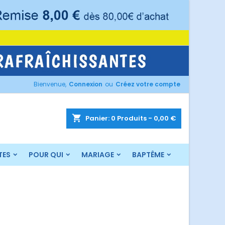
×
×
×
×
Bienvenue,
Connexion
ou
Créez votre compte
)
n
s
shopping_cart
Panier:
0
Produits - 0,00 €
TES
POUR QUI
MARIAGE
BAPTÊME