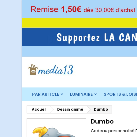
M
(
C
C
add_circle_outline
((
Vo
No
d'e
PAR ARTICLE
LUMINAIRE
SPORTS & LOIS
Accueil
Dessin animé
Dumbo
Dumbo
Cadeau personnalisé