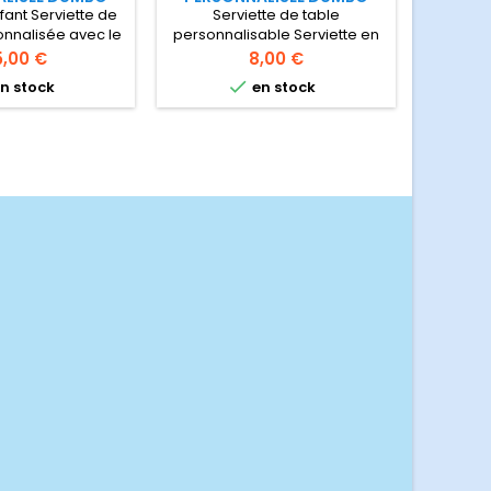
fant Serviette de
Serviette de table
sonnalisée avec le
personnalisable Serviette en
 votre enfant.
microfibre très douce,
ix
Prix
5,00 €
8,00 €
te blanche en
personnalisée avec le

n stock
en stock
 et éponge avec
prénom de votre enfant
 petit éléphant
Modèle Dumbo
nant son bain
toilette 70x140 cm.